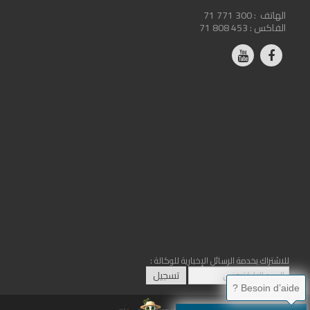
الهاتف :
71 771 300
الفاكس :
71 808 453
للاشتراك بخدمة الرسائل الإخبارية للوكالة :
Besoin d’aide ?