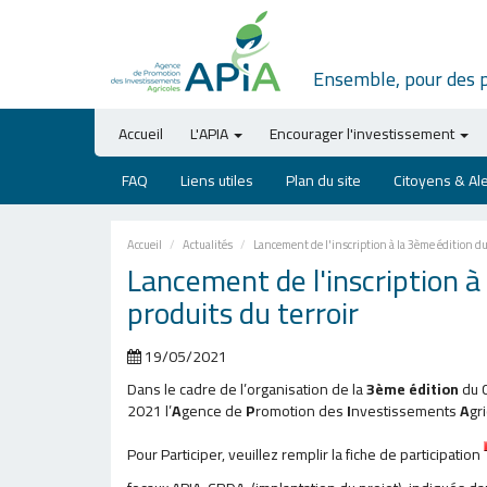
Ensemble, pour des 
Accueil
L'APIA
Encourager l'investissement
FAQ
Liens utiles
Plan du site
Citoyens & Al
Accueil
Actualités
Lancement de l'inscription à la 3ème édition du
Lancement de l'inscription à
produits du terroir
19/05/2021
Dans le cadre de l’organisation de la
3ème édition
du C
2021 l’
A
gence de
P
romotion des
I
nvestissements
A
gr
Pour Participer, veuillez remplir la fiche de participation