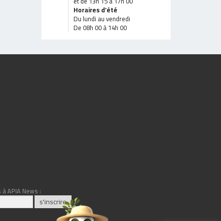
et de 13h 15 à 17h 00
Horaires d’été
Du lundi au vendredi
De 08h 00 à 14h 00
 à APIA News :