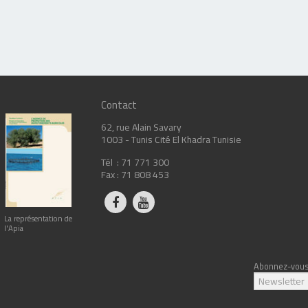
Contact
62, rue Alain Savary
1003 - Tunis Cité El Khadra Tunisie
Tél : 71 771 300
Fax : 71 808 453
La représentation de
l'Apia
Abonnez-vous