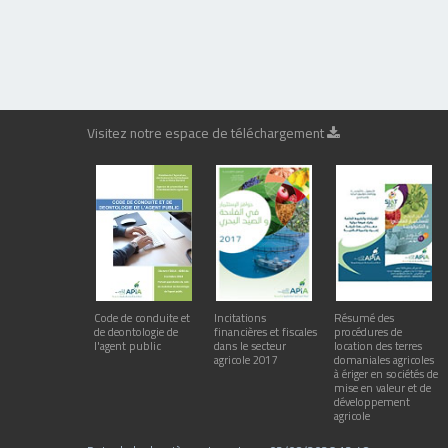
Visitez notre espace de téléchargement
Code de conduite et
Incitations
Résumé des
de deontologie de
financières et fiscales
procédures de
l'agent public
dans le secteur
location des terres
agricole 2017
domaniales agricoles
à ériger en sociétés de
mise en valeur et de
développement
agricole