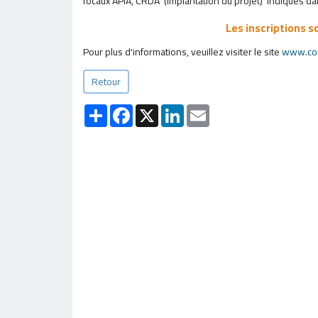
focaux APIA, CRDA (implantation du projet) indiqués dans
Les inscriptions s
Pour plus d'informations, veuillez visiter le site
www.con
Retour
Partager
Facebook
X
LinkedIn
Email