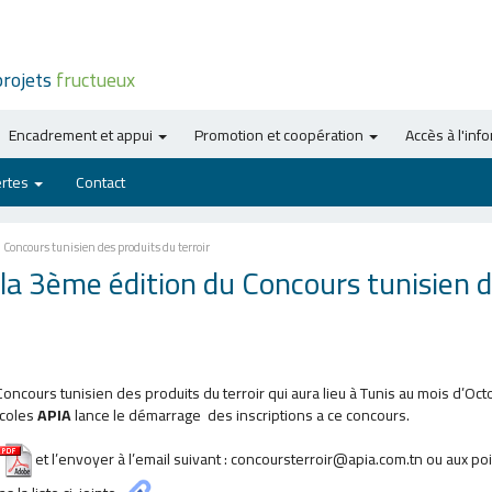
projets
fructueux
Encadrement et appui
Promotion et coopération
Accès à l'inf
ertes
Contact
 Concours tunisien des produits du terroir
 la 3ème édition du Concours tunisien 
oncours tunisien des produits du terroir qui aura lieu à Tunis au mois d’Oc
icoles
APIA
lance le démarrage des inscriptions a ce concours.
et l’envoyer à l’email suivant : concoursterroir@apia.com.tn ou aux po