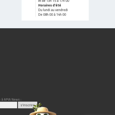
et de 13h 15 à 17h 00
Horaires d’été
Du lundi au vendredi
De 08h 00 à 14h 00
 à APIA News :