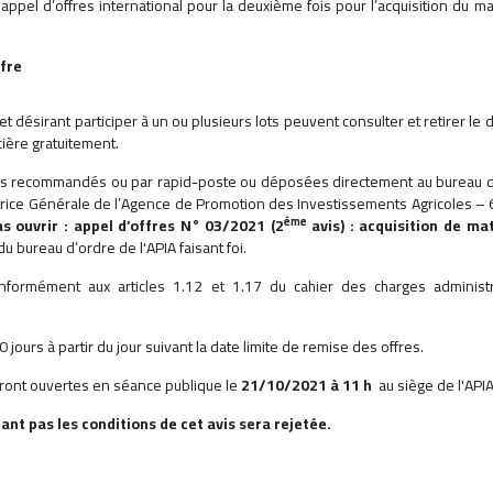
appel d’offres international pour la deuxième fois pour l’acquisition du ma
ffre
t désirant participer à un ou plusieurs lots peuvent consulter et retirer le 
cière gratuitement.
 plis recommandés ou par rapid-poste ou déposées directement au bureau 
ice Générale de l’Agence de Promotion des Investissements Agricoles – 
éme
s ouvrir : appel d’offres N° 03/2021 (2
avis) : acquisition de mat
 du bureau d’ordre de l'APIA faisant foi.
formément aux articles 1.12 et 1.17 du cahier des charges administr
ours à partir du jour suivant la date limite de remise des offres.
seront ouvertes en séance publique le
21/10/2021 à 11 h
au siège de l'APIA
ant pas les conditions de cet avis sera rejetée.