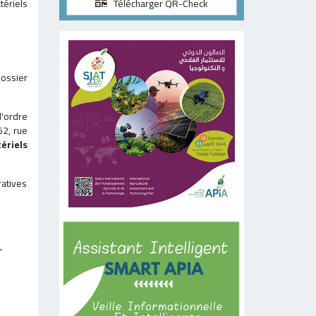
tériels
Télécharger QR-Check
dossier
d'ordre
62, rue
ériels
atives
.