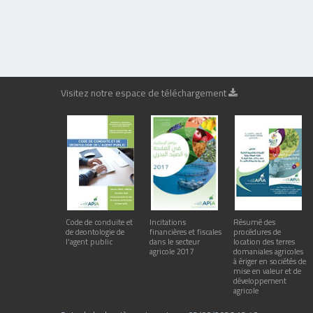
Visitez notre espace de téléchargement
Code de conduite et
Incitations
Résumé des
de deontologie de
financières et fiscales
procédures de
l'agent public
dans le secteur
location des terres
agricole 2017
domaniales agricoles
à ériger en sociétés de
mise en valeur et de
développement
agricole