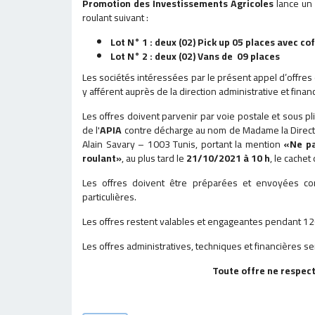
Promotion des Investissements Agricoles
lance un 
roulant suivant :
Lot N° 1 : deux (02) Pick up 05 places avec co
Lot N° 2 : deux (02) Vans de 09 places
Les sociétés intéressées par le présent appel d’offres e
y afférent auprès de la direction administrative et finan
Les offres doivent parvenir par voie postale et sous
de l'
APIA
contre décharge au nom de Madame la Directr
Alain Savary – 1003 Tunis, portant la mention
«Ne pa
roulant»
, au plus tard le
21/10/2021 à 10 h
, le cachet
Les offres doivent être préparées et envoyées con
particulières.
Les offres restent valables et engageantes pendant 120 j
Les offres administratives, techniques et financières 
Toute offre ne respect