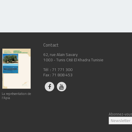
Contact
62, rue Alain Savary
1003 - Tunis Cité El Khadra Tunisie
Tél : 71 771 300
Fax : 71 808 453
La représentation de
l'Apia
Abonnez-vous