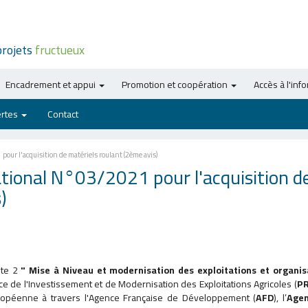
projets
fructueux
Encadrement et appui
Promotion et coopération
Accès à l'inf
ertes
Contact
pour l'acquisition de matériels roulant (2ème avis)
ational N°03/2021 pour l'acquisition d
)
nte 2
"
Mise à Niveau et modernisation des exploitations et organis
de l'Investissement et de Modernisation des Exploitations Agricoles (
P
 Européenne à travers l'Agence Française de Développement (
AFD
), l’
Agen