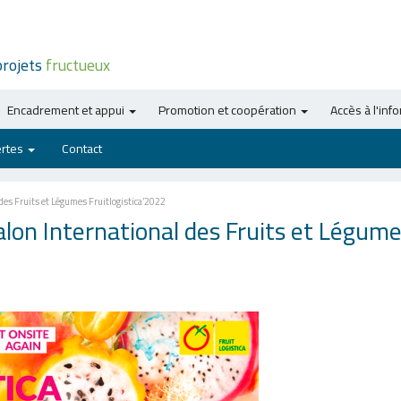
projets
fructueux
Encadrement et appui
Promotion et coopération
Accès à l'inf
ertes
Contact
des Fruits et Légumes Fruitlogistica’2022
alon International des Fruits et Légum