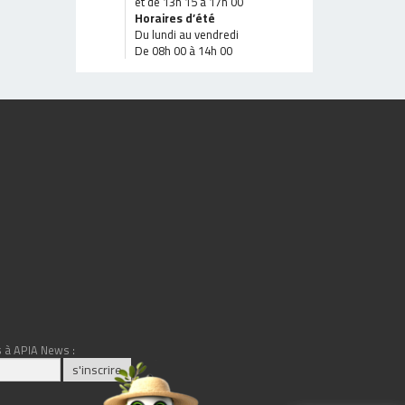
et de 13h 15 à 17h 00
Horaires d’été
Du lundi au vendredi
De 08h 00 à 14h 00
 à APIA News :