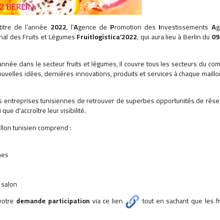
itre de l’année
2022
, l’
A
gence de
P
romotion des
I
nvestissements
A
g
onal des Fruits et Légumes
Fruitlogistica’2022
, qui aura lieu à Berlin du
09
'année dans le secteur fruits et légumes, Il couvre tous les secteurs du c
uvelles idées, dernières innovations, produits et services à chaque maillo
 les entreprises tunisiennes de retrouver de superbes opportunités de rés
que d’accroître leur visibilité.
illon tunisien comprend :
nes
 salon
 votre
demande participation
via ce lien
tout en sachant que les f