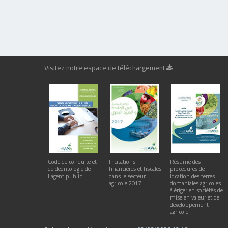
Visitez notre espace de téléchargement
Code de conduite et
Incitations
Résumé des
de deontologie de
financières et fiscales
procédures de
l'agent public
dans le secteur
location des terres
agricole 2017
domaniales agricoles
à ériger en sociétés de
mise en valeur et de
développement
agricole