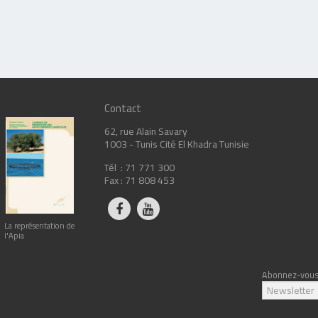
Contact
62, rue Alain Savary
1003 - Tunis Cité El Khadra Tunisie
Tél : 71 771 300
Fax : 71 808 453
La représentation de
l'Apia
Abonnez-vous