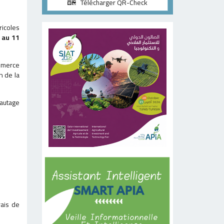
Télécharger QR-Check
ricoles
 au 11
ommerce
n de la
eautage
rais de