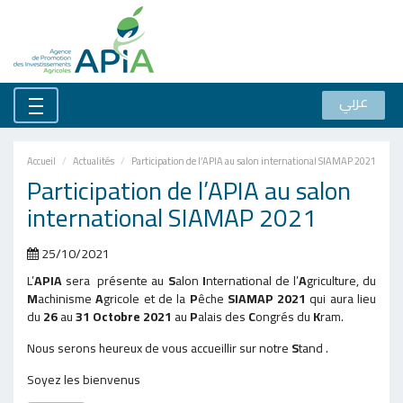
عربي
Accueil
Actualités
Participation de l’APIA au salon international SIAMAP 2021
Participation de l’APIA au salon
international SIAMAP 2021
25/10/2021
L’
APIA
sera présente au
S
alon
I
nternational de l’
A
griculture, du
M
achinisme
A
gricole et de la
P
êche
SIAMAP 2021
qui aura lieu
du
26
au
31 Octobre 2021
au
P
alais des
C
ongrés du
K
ram.
Nous serons heureux de vous accueillir sur notre
S
tand .
Soyez les bienvenus