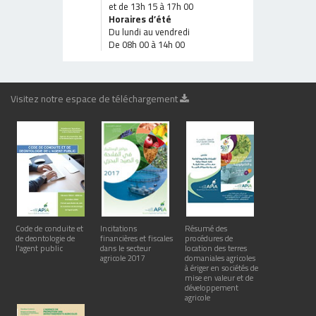
et de 13h 15 à 17h 00
Horaires d’été
Du lundi au vendredi
De 08h 00 à 14h 00
Visitez notre espace de téléchargement
Code de conduite et
Incitations
Résumé des
de deontologie de
financières et fiscales
procédures de
l'agent public
dans le secteur
location des terres
agricole 2017
domaniales agricoles
à ériger en sociétés de
mise en valeur et de
développement
agricole