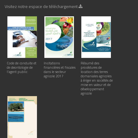
Visitez notre espace de téléchargement
Code de conduite et
Incitations
Résumé des
de deontologie de
financières et fiscales
procédures de
l'agent public
dans le secteur
location des terres
agricole 2017
domaniales agricoles
à ériger en sociétés de
mise en valeur et de
développement
agricole