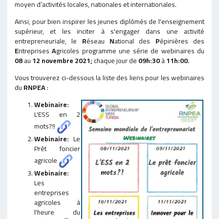
moyen d’activités locales, nationales et internationales.
Ainsi, pour bien inspirer les jeunes diplômés de l'enseignement
supérieur, et les inciter à s'engager dans une activité
entrepreneuriale, le
R
éseau
N
ational des
P
épinières des
E
ntreprises
A
gricoles programme une série de webinaires du
08
au
12 novembre 2021;
chaque jour de
09h:30
à
11h:00.
Vous trouverez ci-dessous la liste des liens pour les webinaires
du
RNPEA
:
Webinaire:
L'ESS en 2
mots?!!
Webinaire:
Le
Prêt foncier
agricole
Webinaire:
Les
entreprises
agricoles à
l'heure du