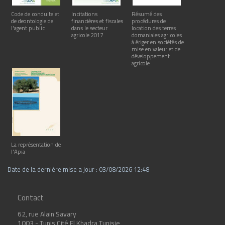
Code de conduite et
Incitations
Résumé des
de deontologie de
financières et fiscales
procédures de
l'agent public
dans le secteur
location des terres
agricole 2017
domaniales agricoles
à ériger en sociétés de
mise en valeur et de
développement
agricole
La représentation de
l'Apia
Date de la dernière mise a jour : 03/08/2026 12:48
Contact
62, rue Alain Savary
1003 - Tunis Cité El Khadra Tunisie