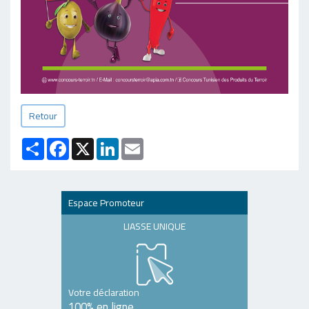
Retour
Partager
Facebook
X
LinkedIn
Email
Espace Promoteur
LIASSE UNIQUE
Votre déclaration
100% en ligne