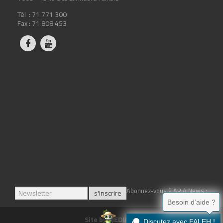
Tél : 71 771 300
Fax : 71 808 453
Abonnez-vous à APIA News :
Besoin d’aide ?
Site by
MEDIATIX
Discutez avec FALEH !