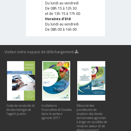
Du lundi au vendredi
De 08h 15 à 12h 30
et de 13h 15 à 17h 00
Horaires d’été
Du lundi au vendredi
De 08h 00 à 14h 00
Visitez notre espace de téléchargement
Code de conduite et
Incitations
Résumé des
de deontologie de
financières et fiscales
procédures de
l'agent public
dans le secteur
location des terres
agricole 2017
domaniales agricoles
à ériger en sociétés de
mise en valeur et de
développement