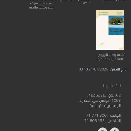
2017
معدة لبعث شركة
احياء وتنمية فلاحية
تقديم وكالة النهوض
بالاستثمارات الفلاحية
تاريخ التحيين : 21/07/2026 09:10
الاتصال بنا
62، نهج آلان سافاري
1003- تونس حي الخضراء
الجمهورية التونسية
الهاتف :
71 771 300
الفاكس :
71 808 453