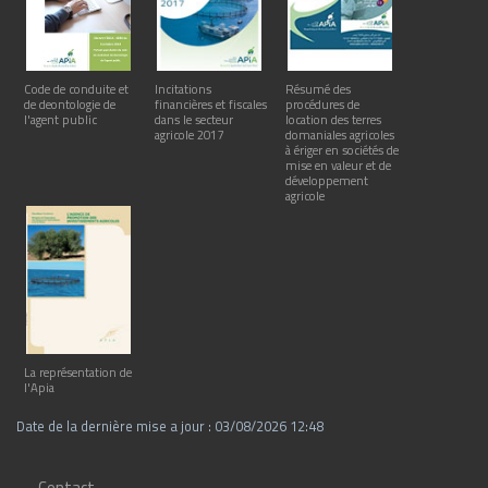
Code de conduite et
Incitations
Résumé des
de deontologie de
financières et fiscales
procédures de
l'agent public
dans le secteur
location des terres
agricole 2017
domaniales agricoles
à ériger en sociétés de
mise en valeur et de
développement
agricole
La représentation de
l'Apia
Date de la dernière mise a jour : 03/08/2026 12:48
Contact