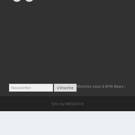
Abonnez-vous à APIA News :
Site by
MEDIATIX