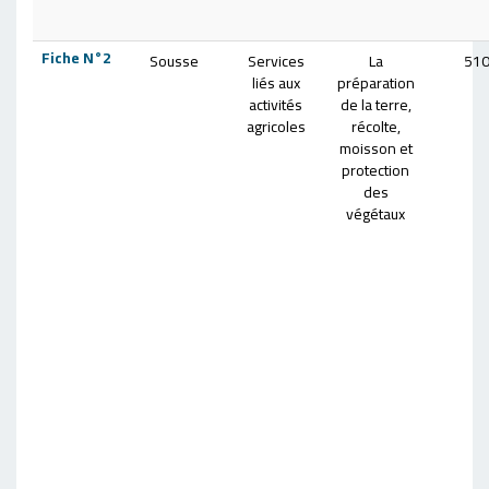
Fiche N°2
Sousse
Services
La
510
liés aux
préparation
activités
de la terre,
agricoles
récolte,
moisson et
protection
des
végétaux