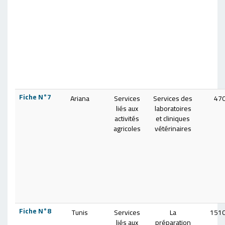
Fiche N°7
Ariana
Services
Services des
47
liés aux
laboratoires
activités
et cliniques
agricoles
vétérinaires
Fiche N°8
Tunis
Services
La
151
liés aux
préparation