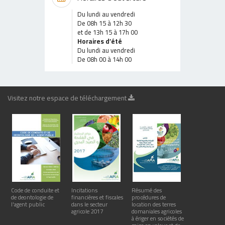
Du lundi au vendredi
De 08h 15 à 12h 30
et de 13h 15 à 17h 00
Horaires d’été
Du lundi au vendredi
De 08h 00 à 14h 00
Visitez notre espace de téléchargement
Code de conduite et
Incitations
Résumé des
de deontologie de
financières et fiscales
procédures de
l'agent public
dans le secteur
location des terres
agricole 2017
domaniales agricoles
à ériger en sociétés de