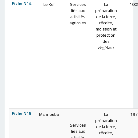
Fiche N°4
Le Kef
Services
La
100
liés aux
préparation
activités
de la terre,
agricoles
récolte,
moisson et
protection
des
végétaux
Fiche N°5
Mannouba
La
197
préparation
Services
de la terre,
liés aux
récolte,
activités