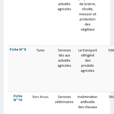
activités
de la terre,
agricoles
récolte,
moisson et
protection
des
végétaux
Fiche N°9
Tunis
Services
Le transport
598
liés aux
réfrigéré
activités
des
agricoles
produits
agricoles
Fiche
Ben Arous
Services
Insémination
54
N°10
vétérinaires
artificielle
des chevaux