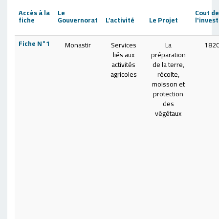
Accès à la
Le
Cout de
fiche
Gouvernorat
L’activité
Le Projet
l'inve
Fiche N°1
Monastir
Services
La
182
liés aux
préparation
activités
de la terre,
agricoles
récolte,
moisson et
protection
des
végétaux