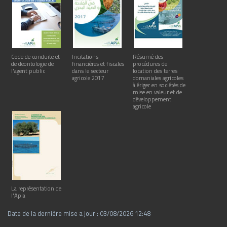
Code de conduite et
Incitations
Résumé des
de deontologie de
financières et fiscales
procédures de
l'agent public
dans le secteur
location des terres
agricole 2017
domaniales agricoles
à ériger en sociétés de
mise en valeur et de
développement
agricole
La représentation de
l'Apia
Date de la dernière mise a jour : 03/08/2026 12:48