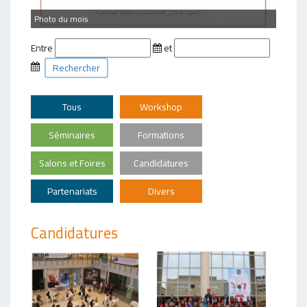
Photo du mois
Entre
et
Rechercher
Tous
Workshop
Séminaires
Formations
Salons et Foires
Candidatures
Partenariats
Divers
Candidatures