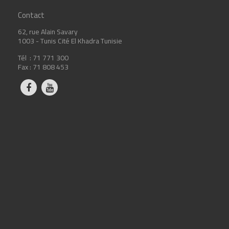
Contact
62, rue Alain Savary
1003 - Tunis Cité El Khadra Tunisie
Tél : 71 771 300
Fax : 71 808 453