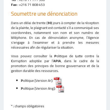
Fax
: +216 71 808 453
Soumettre une dénonciation
Dans un délai de trente (
30
) jours à compter de la réception
de la plainte, le plaignant est contacté s’il a communiqué ses
coordonnées, notamment son nom et son numéro de
téléphone. En cas de dénonciation anonyme, l’Agence
s’engage à l’examiner et à prendre les mesures
nécessaires afin de régulariser la situation.
Vous pouvez consulter la
P
olitique de
L
utte contre la
C
orruption adoptée par l’
APIA
, dans le cadre de la
promotion des principes de bonne gouvernance et de la
gestion durable des ressources.
P
olitique [Version Ar]:
P
olitique [Version Ang]:
* : champs obligatoires