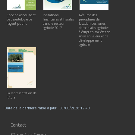
Code de conduite et
Incitations
Résumé des
de deontologie de
financières et fiscales
procédures de
l'agent public
dans le secteur
location des terres
agricole 2017
domaniales agricoles
à ériger en sociétés de
mise en valeur et de
développement
agricole
La représentation de
l'Apia
Date de la dernière mise a jour : 03/08/2026 12:48
Contact
62, rue Alain Savary