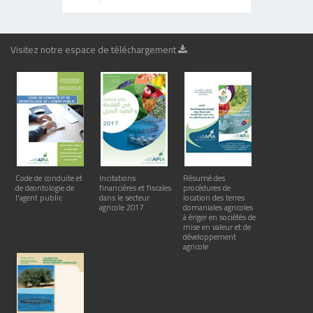
Visitez notre espace de téléchargement
Code de conduite et
Incitations
Résumé des
de deontologie de
financières et fiscales
procédures de
l'agent public
dans le secteur
location des terres
agricole 2017
domaniales agricoles
à ériger en sociétés de
mise en valeur et de
développement
agricole