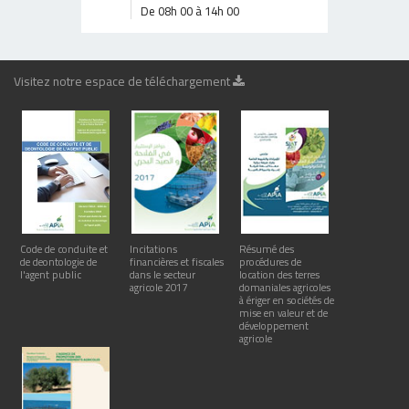
De 08h 00 à 14h 00
Visitez notre espace de téléchargement
Code de conduite et
Incitations
Résumé des
de deontologie de
financières et fiscales
procédures de
l'agent public
dans le secteur
location des terres
agricole 2017
domaniales agricoles
à ériger en sociétés de
mise en valeur et de
développement
agricole