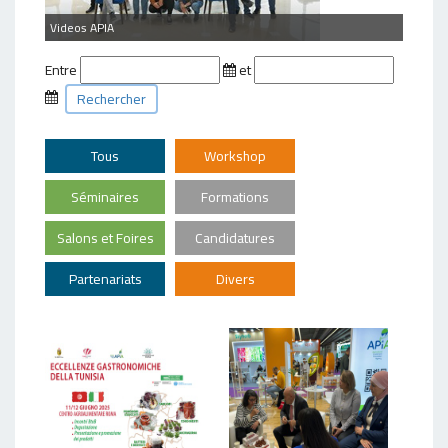
Videos APIA
Entre
et
Rechercher
Tous
Workshop
Séminaires
Formations
Salons et Foires
Candidatures
Partenariats
Divers